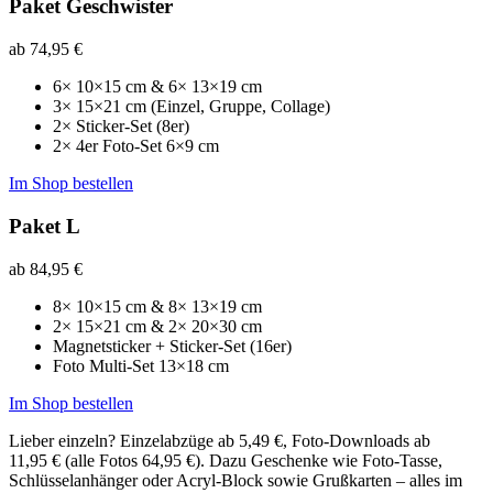
Paket Geschwister
ab
74,95 €
6× 10×15 cm & 6× 13×19 cm
3× 15×21 cm (Einzel, Gruppe, Collage)
2× Sticker‑Set (8er)
2× 4er Foto‑Set 6×9 cm
Im Shop bestellen
Paket L
ab
84,95 €
8× 10×15 cm & 8× 13×19 cm
2× 15×21 cm & 2× 20×30 cm
Magnetsticker + Sticker‑Set (16er)
Foto Multi‑Set 13×18 cm
Im Shop bestellen
Lieber einzeln? Einzelabzüge ab 5,49 €, Foto‑Downloads ab
11,95 € (alle Fotos 64,95 €). Dazu Geschenke wie Foto‑Tasse,
Schlüsselanhänger oder Acryl‑Block sowie Grußkarten – alles im