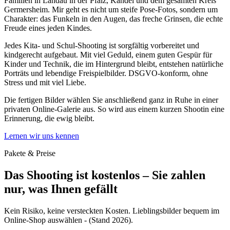
Familien in Landau in der Pfalz, Kandel und dem gesamten Kreis
Germersheim. Mir geht es nicht um steife Pose‑Fotos, sondern um
Charakter: das Funkeln in den Augen, das freche Grinsen, die echte
Freude eines jeden Kindes.
Jedes Kita‑ und Schul‑Shooting ist sorgfältig vorbereitet und
kindgerecht aufgebaut. Mit viel Geduld, einem guten Gespür für
Kinder und Technik, die im Hintergrund bleibt, entstehen natürliche
Porträts und lebendige Freispielbilder. DSGVO‑konform, ohne
Stress und mit viel Liebe.
Die fertigen Bilder wählen Sie anschließend ganz in Ruhe in einer
privaten Online‑Galerie aus. So wird aus einem kurzen Shootin eine
Erinnerung, die ewig bleibt.
Lernen wir uns kennen
Pakete & Preise
Das Shooting ist kostenlos – Sie zahlen
nur, was Ihnen gefällt
Kein Risiko, keine versteckten Kosten. Lieblingsbilder bequem im
Online‑Shop auswählen - (Stand 2026).